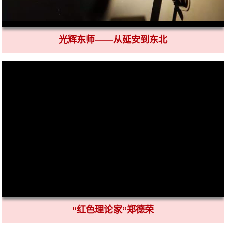
光辉东师——从延安到东北
“红色理论家”郑德荣