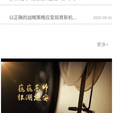
以正确的战略策略应变局育新机开新局（学习习近平总书记重要讲话精神，迎接党的二十大）
2022-09-21
更多+