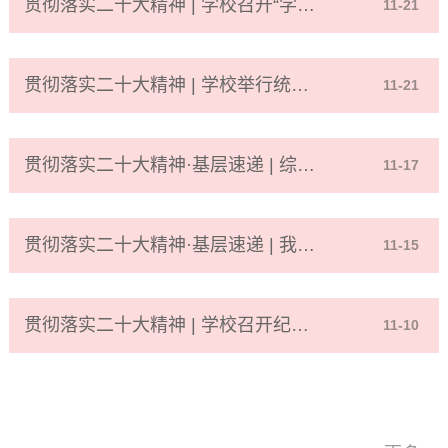
贯彻落实二十大精神 | 学校召开“学习贯彻二...
11-21
贯彻落实二十大精神 | 学校举行统战系统深入...
11-21
贯彻落实二十大精神·基层速递 | 综合体育馆...
11-17
贯彻落实二十大精神·基层速递 | 我校3个学院...
11-15
贯彻落实二十大精神 | 学校召开纪委监委会议...
11-10
1