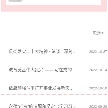
更多+
贯彻落实二十大精神 · 笔谈 | 深刻认识新时代新征程中国共产党的文化使命
2022-10-27
教育奠基伟大复兴 —— 写在党的二十大即将召开之际
2022-10-14
依靠顽强斗争打开事业发展新天地（学习习近平总书记重要讲话精神，迎接党的二十大）
2022-10-10
永葆“赶考”的清醒和坚定（学习习近平总书记重要讲话精神，迎接党的二十大）
2022-09-28