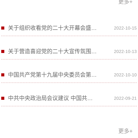
更多+
关于组织收看党的二十大开幕会盛况的通知
2022-10-15
关于营造喜迎党的二十大宣传氛围的通知
2022-10-13
中国共产党第十九届中央委员会第七次全体会议在京召开
2022-10-10
中共中央政治局会议建议 中国共产党第二十次全国代表大会10月16日在北京召开 中共中央总书记习近平主持会议
2022-09-21
更多+