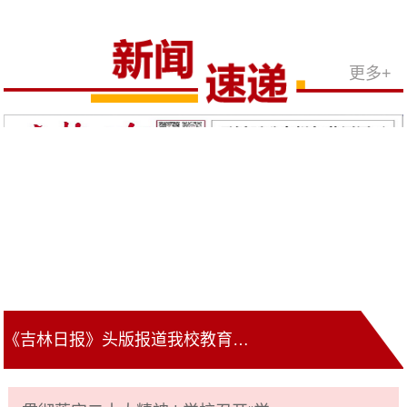
更多+
《吉林日报》头版报道我校教育教学工作