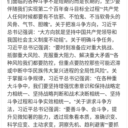
们面临的各种斗争不是短期的而是长期的，至少要
伴随我们实现第二个百年奋斗目标全过程”“共产党
人任何时候都要有不信邪、不怕鬼、不当软骨头的
风骨、气节、胆魄”。关于把准斗争方向，习近平
总书记强调：“大方向就是坚持中国共产党领导和
我国社会主义制度不动摇”。关于明确斗争任务，
习近平总书记强调：“要时刻准备应对重大挑战、
抵御重大风险、克服重大阻力、解决重大矛盾”“各
种风险我们都要防控，但重点要防控那些可能迟滞
或中断中华民族伟大复兴进程的全局性风险”。关
于掌握斗争规律，习近平总书记强调：“在各种重
大斗争中，我们要坚持增强忧患意识和保持战略定
力相统一、坚持战略判断和战术决断相统一、坚持
斗争过程和斗争实效相统一。”关于讲求斗争方
法，习近平总书记强调：“要善斗争、会斗争，提
升见微知著的能力，透过现象看本质，准确识变、
科学应变、主动求变，洞察先机、趋利避害”“要抓